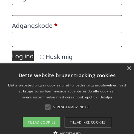
Påkrævet
Adgangskode
*
Log ind
Husk mig
×
Dette website bruger tracking cookies
Mistet din adgangskode?
Dette websted bruger cookies til at forbedre brugeroplevelsen. Ved
at bruge vores hjemmeside accepterer du alle cookies i
overensstemmelse med vores cookiepolitik.
Detaljer
STRENGT NØDVENDIGE
TILLAD COOKIES
TILLAD IKKE COOKIES
Copyright 2026 - Pilanto Aps
VIS DETALJER